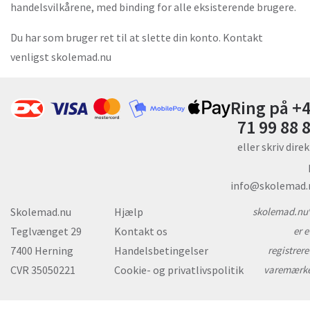
handelsvilkårene, med binding for alle eksisterende brugere.
Du har som bruger ret til at slette din konto. Kontakt
venligst skolemad.nu
Ring på +
71 99 88 
eller skriv dire
info@skolemad.
Skolemad.nu
Hjælp
skolemad.nu
Teglvænget 29
Kontakt os
er e
7400 Herning
Handelsbetingelser
registrere
CVR 35050221
Cookie- og privatlivspolitik
varemærk