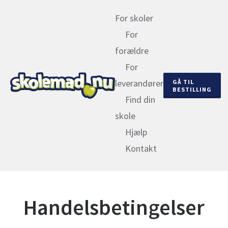
For skoler
For
forældre
For
leverandører
GÅ TIL
BESTILLING
Find din
skole
Hjælp
Kontakt
Handelsbetingelser