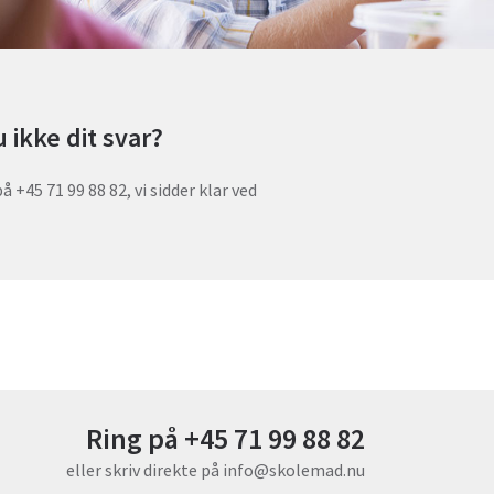
 ikke dit svar?
 +45 71 99 88 82, vi sidder klar ved
Ring på +45 71 99 88 82
eller skriv direkte på
info@skolemad.nu