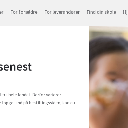
er
For forældre
For leverandører
Find din skole
Hj
senest
er i hele landet. Derfor varierer
er logget ind på bestillingssiden, kan du